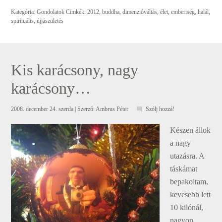
Kategória:
Gondolatok
Címkék:
2012
,
buddha
,
dimenzióváltás
,
élet
,
emberiség
,
halál
,
spirituális
,
újjászületés
Kis karácsony, nagy
karácsony…
2008. december 24. szerda
| Szerző:
Ambrus Péter
Szólj hozzá!
Készen állok
a nagy
utazásra. A
táskámat
bepakoltam,
kevesebb lett
10 kilónál,
nagyon