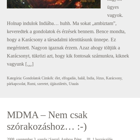
ügyes
vagyok.
Holnap indulok Indiába… huhh. Ma sokat „ambiztam”,
keveredtek a gondolatok és érzések bennem. Bence mondta,
hogy a Karácsony a társadalmi identitásunk ünnepe. Ez
megérintett. Nagyon igaznak érzem. Azaz ahogy töltjük a
Karácsonyt, tükrözi azt, hogy kik fontosak számunkra, kiknek
vagyunk
[…]
Kategória:
Gondolatok
Címkék:
élet
,
elfogadás
,
halál
,
India
,
Jézus
,
Karácsony
,
párkapcsolat
,
Rumi
,
szeretet
,
újjászületés
,
Utazás
MDMA – Nem csak
szórakozáshoz… :-)
2008. szeptember 3. szerda
| Szerző:
Ambrus Péter
1 hozzászólás