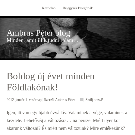
Kezdőlap
Bejegyzés kategóriák
Ambrus Péter blog
Minden, amit illik tudni rólam…
Boldog új évet minden
Földlakónak!
2012. január 1. vasárnap
| Szerző:
Ambrus Péter
Szólj hozzá!
Igen, itt van egy újabb évváltás. Valaminek a vége, valaminek a
kezdete. Lehetőség a változásra… na persze. Miért ilyenkor
akarunk változni? És miért nem változunk? Mire emlékezünk?