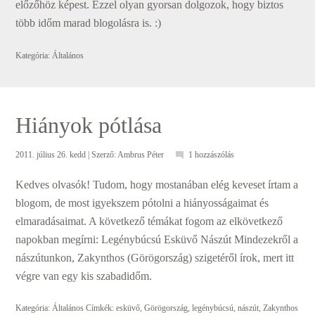
előzőhöz képest. Ezzel olyan gyorsan dolgozok, hogy biztos
több időm marad blogolásra is. :)
Kategória:
Általános
Hiányok pótlása
2011. július 26. kedd
| Szerző:
Ambrus Péter
1 hozzászólás
Kedves olvasók! Tudom, hogy mostanában elég keveset írtam a
blogom, de most igyekszem pótolni a hiányosságaimat és
elmaradásaimat. A következő témákat fogom az elkövetkező
napokban megírni: Legénybúcsú Esküvő Nászút Mindezekről a
nászútunkon, Zakynthos (Görögország) szigetéről írok, mert itt
végre van egy kis szabadidőm.
Kategória:
Általános
Címkék:
esküvő
,
Görögország
,
legénybúcsú
,
nászút
,
Zakynthos