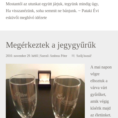
Mostantól az utunkat együtt járjuk, tegyünk mindig úgy,
Ha visszanézünk, soha semmit ne bánjunk. ~ Pataki Évi
esküvői meghívó idézete
Megérkeztek a jegygyűrűk
2010. november 29. hétfő
| Szerző:
Ambrus Péter
Szólj hozzá!
A mai napon
végre
elhoztuk a
várva várt
gyűrűket,
amik végig
kísérik majd
az életünket.