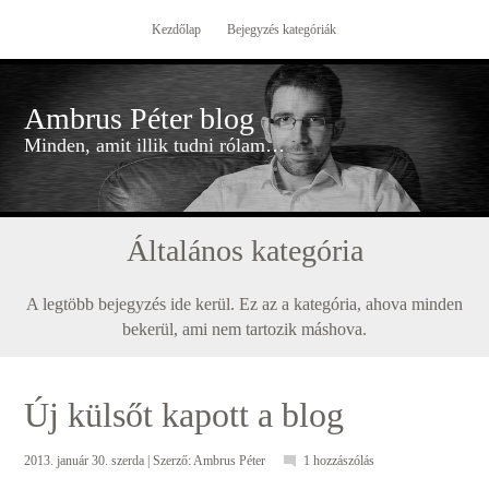
Kezdőlap
Bejegyzés kategóriák
Ambrus Péter blog
Minden, amit illik tudni rólam…
Általános kategória
A legtöbb bejegyzés ide kerül. Ez az a kategória, ahova minden
bekerül, ami nem tartozik máshova.
Új külsőt kapott a blog
2013. január 30. szerda
| Szerző:
Ambrus Péter
1 hozzászólás