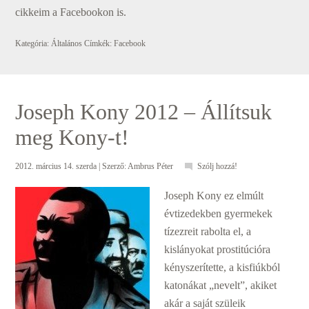
cikkeim a Facebookon is.
Kategória:
Általános
Címkék:
Facebook
Joseph Kony 2012 – Állítsuk
meg Kony-t!
2012. március 14. szerda
| Szerző:
Ambrus Péter
Szólj hozzá!
Joseph Kony ez elmúlt
évtizedekben gyermekek
tízezreit rabolta el, a
kislányokat prostitúcióra
kényszerítette, a kisfiúkból
katonákat „nevelt”, akiket
akár a saját szüleik