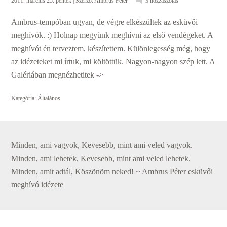
2011. március 25. péntek
| Szerző:
Ambrus Péter
3 hozzászólás
Ambrus-tempóban ugyan, de végre elkészültek az esküvői
meghívók. :) Holnap megyünk meghívni az első vendégeket. A
meghívót én terveztem, készítettem. Különlegesség még, hogy
az idézeteket mi írtuk, mi költöttük. Nagyon-nagyon szép lett. A
Galériában megnézhetitek ->
Kategória:
Általános
Minden, ami vagyok, Kevesebb, mint ami veled vagyok.
Minden, ami lehetek, Kevesebb, mint ami veled lehetek.
Minden, amit adtál, Köszönöm neked! ~ Ambrus Péter esküvői
meghívó idézete