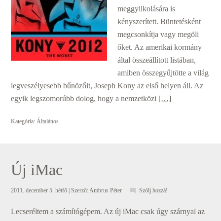
meggyilkolására is
kényszerített. Büntetésként
megcsonkítja vagy megöli
őket. Az amerikai kormány
által összeállított listában,
amiben összegyűjtötte a világ
legveszélyesebb bűnözőit, Joseph Kony az első helyen áll. Az
egyik legszomorúbb dolog, hogy a nemzetközi
[…]
Kategória:
Általános
Új iMac
2011. december 5. hétfő
| Szerző:
Ambrus Péter
Szólj hozzá!
Lecseréltem a számítógépem. Az új iMac csak úgy szárnyal az