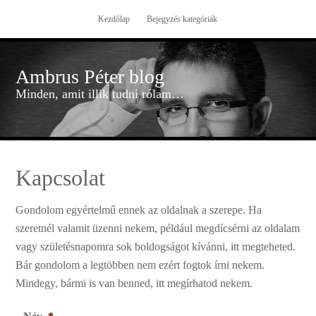
Kezdőlap
Bejegyzés kategóriák
Ambrus Péter blog
Minden, amit illik tudni rólam…
Kapcsolat
Gondolom egyértelmű ennek az oldalnak a szerepe. Ha
szeretnél valamit üzenni nekem, például megdícsérni az oldalam
vagy születésnapomra sok boldogságot kívánni, itt megteheted.
Bár gondolom a legtöbben nem ezért fogtok írni nekem.
Mindegy, bármi is van benned, itt megírhatod nekem.