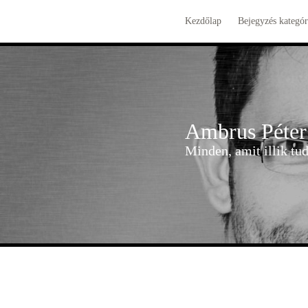
Kezdőlap
Bejegyzés kategór
Ambrus Péter
Minden, amit illik t