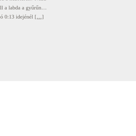
ll a labda a gyűrűn…
eó 0:13 idejénél
[…]