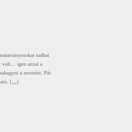
mutatványosokat tudhat
t volt… igen azzal a
bahagyni a nevetést. Pár
tató.
[…]