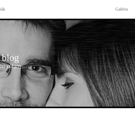
iák
Galéria
 blog
udni rólam…