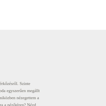
érkőzésről. Szinte
abda egyszerűen megállt
 miközben nézegettem a
ura a nézőtéren? Nézd