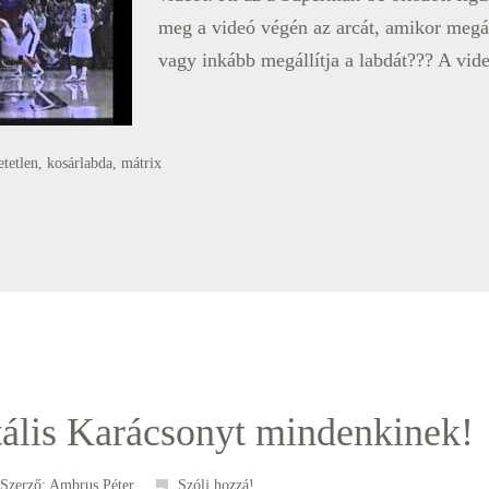
meg a videó végén az arcát, amikor megá
vagy inkább megállítja a labdát??? A vid
etetlen
,
kosárlabda
,
mátrix
tális Karácsonyt mindenkinek!
 Szerző:
Ambrus Péter
Szólj hozzá!