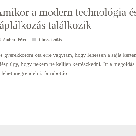
mikor a modern technológia é
áplálkozás találkozik
ő:
Ambrus Péter
1 hozzászólás
és gyerekkorom óta erre vágytam, hogy lehessen a saját kert
ésg úgy, hogy nekem ne kelljen kertészkedni. Itt a megoldás 
t lehet megrendelni: farmbot.io