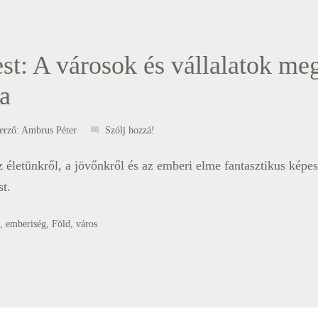
st: A városok és vállalatok me
a
erző:
Ambrus Péter
Szólj hozzá!
életünkről, a jövőnkről és az emberi elme fantasztikus képess
st.
,
emberiség
,
Föld
,
város