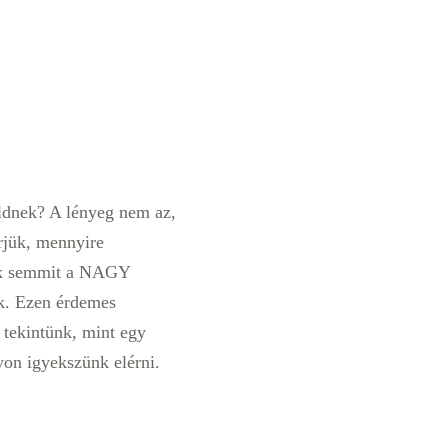
ldnek? A lényeg nem az,
rjük, mennyire
nk semmit a NAGY
k. Ezen érdemes
 tekintünk, mint egy
yon igyekszünk elérni.