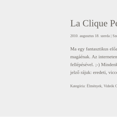
La Clique P
2010. augusztus 18. szerda
| Sz
Ma egy fantasztikus elő
magáénak. Az interneten 
fellépésével. ;-) Minde
jelző rájuk: eredeti, vic
Kategória:
Élmények
,
Videók