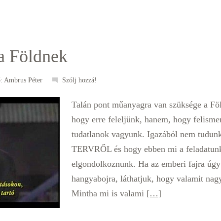
a Földnek
ő:
Ambrus Péter
Szólj hozzá!
Talán pont műanyagra van szüksége a Fö
hogy erre feleljünk, hanem, hogy felisme
tudatlanok vagyunk. Igazából nem tudu
TERVRŐL és hogy ebben mi a feladatun
elgondolkoznunk. Ha az emberi fajra úgy
hangyabojra, láthatjuk, hogy valamit nag
Mintha mi is valami
[…]