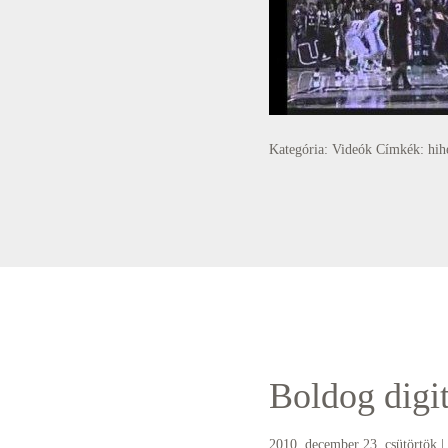
Kategória:
Videók
Címkék:
hih
Boldog digi
2010. december 23. csütörtök
|