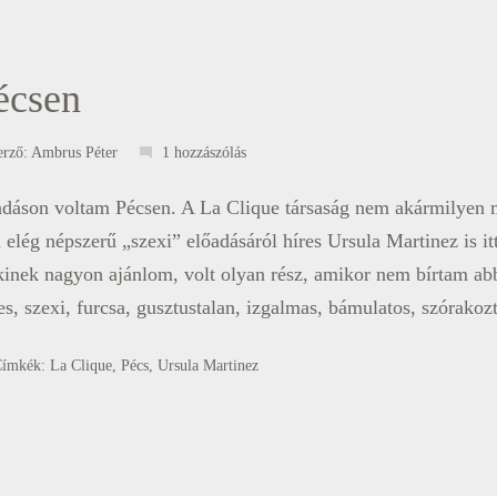
écsen
erző:
Ambrus Péter
1 hozzászólás
adáson voltam Pécsen. A La Clique társaság nem akármilyen 
elég népszerű „szexi” előadásáról híres Ursula Martinez is it
nkinek nagyon ajánlom, volt olyan rész, amikor nem bírtam ab
ces, szexi, furcsa, gusztustalan, izgalmas, bámulatos, szórakoz
Címkék:
La Clique
,
Pécs
,
Ursula Martinez