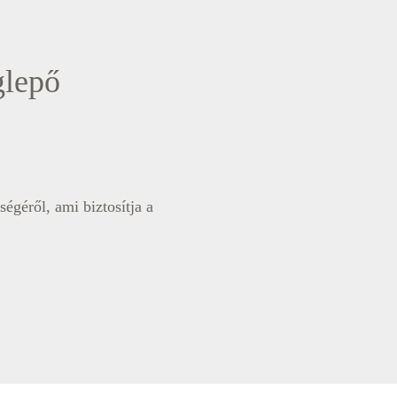
glepő
égéről, ami biztosítja a