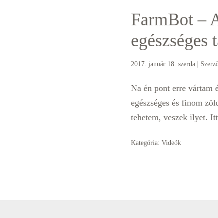
FarmBot – A
egészséges t
2017. január 18. szerda
| Szerz
Na én pont erre vártam 
egészséges és finom zöld
tehetem, veszek ilyet. It
Kategória:
Videók