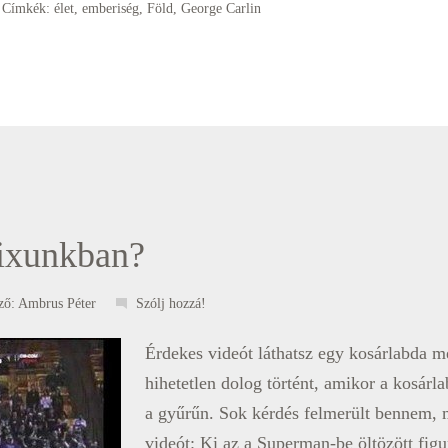
Címkék:
élet
,
emberiség
,
Föld
,
George Carlin
ixunkban?
ző:
Ambrus Péter
Szólj hozzá!
Érdekes videót láthatsz egy kosárlabda m
hihetetlen dolog történt, amikor a kosárl
a gyűrűn. Sok kérdés felmerült bennem,
videót: Ki az a Superman-be öltözött fig