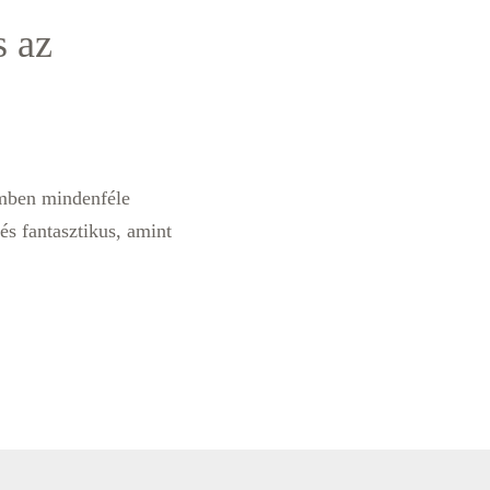
s az
emben mindenféle
és fantasztikus, amint