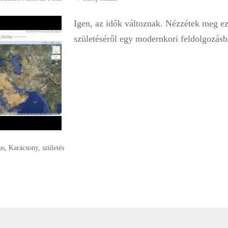
Igen, az idők változnak. Nézzétek meg ezt
születéséről egy modernkori feldolgozásb
us
,
Karácsony
,
születés