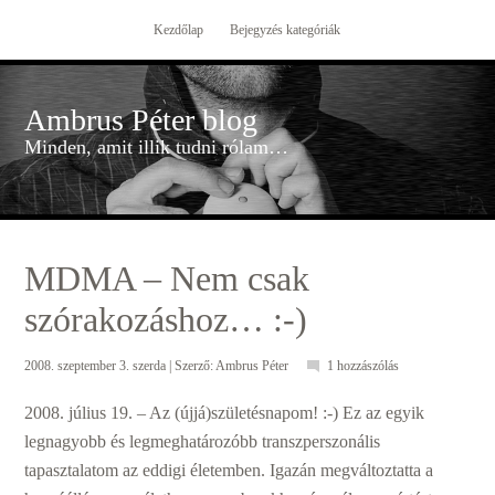
Kezdőlap
Bejegyzés kategóriák
Ambrus Péter blog
Minden, amit illik tudni rólam…
MDMA – Nem csak
szórakozáshoz… :-)
2008. szeptember 3. szerda
| Szerző:
Ambrus Péter
1 hozzászólás
2008. július 19. – Az (újjá)születésnapom! :-) Ez az egyik
legnagyobb és legmeghatározóbb transzperszonális
tapasztalatom az eddigi életemben. Igazán megváltoztatta a