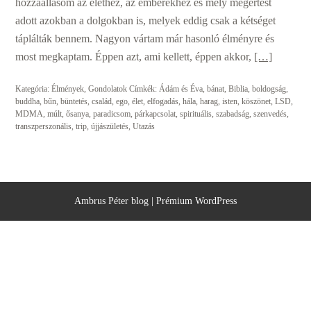
hozzáállásom az élethez, az emberekhez és mély megértést
adott azokban a dolgokban is, melyek eddig csak a kétséget
táplálták bennem. Nagyon vártam már hasonló élményre és
most megkaptam. Éppen azt, ami kellett, éppen akkor,
[…]
Kategória:
Élmények
,
Gondolatok
Címkék:
Ádám és Éva
,
bánat
,
Biblia
,
boldogság
,
buddha
,
bűn
,
büntetés
,
család
,
ego
,
élet
,
elfogadás
,
hála
,
harag
,
isten
,
köszönet
,
LSD
,
MDMA
,
múlt
,
ősanya
,
paradicsom
,
párkapcsolat
,
spirituális
,
szabadság
,
szenvedés
,
transzperszonális
,
trip
,
újjászületés
,
Utazás
Ambrus Péter blog
|
Prémium WordPress