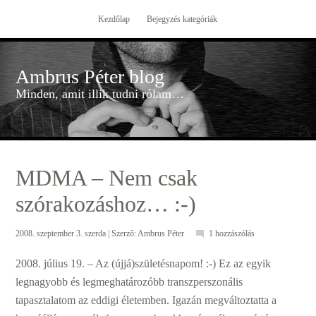
Kezdőlap
Bejegyzés kategóriák
Ambrus Péter blog
Minden, amit illik tudni rólam…
MDMA – Nem csak
szórakozáshoz… :-)
2008. szeptember 3. szerda
| Szerző:
Ambrus Péter
1 hozzászólás
2008. július 19. – Az (újjá)születésnapom! :-) Ez az egyik
legnagyobb és legmeghatározóbb transzperszonális
tapasztalatom az eddigi életemben. Igazán megváltoztatta a