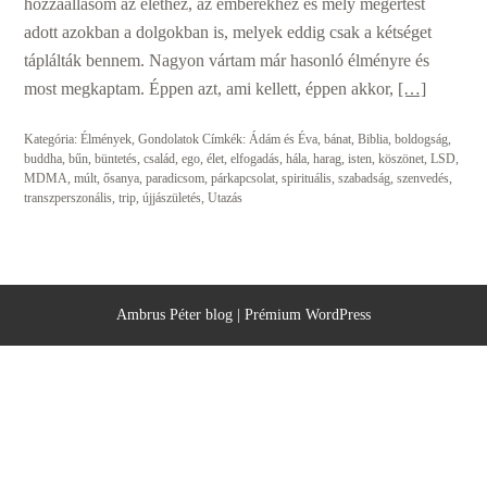
hozzáállásom az élethez, az emberekhez és mély megértést
adott azokban a dolgokban is, melyek eddig csak a kétséget
táplálták bennem. Nagyon vártam már hasonló élményre és
most megkaptam. Éppen azt, ami kellett, éppen akkor,
[…]
Kategória:
Élmények
,
Gondolatok
Címkék:
Ádám és Éva
,
bánat
,
Biblia
,
boldogság
,
buddha
,
bűn
,
büntetés
,
család
,
ego
,
élet
,
elfogadás
,
hála
,
harag
,
isten
,
köszönet
,
LSD
,
MDMA
,
múlt
,
ősanya
,
paradicsom
,
párkapcsolat
,
spirituális
,
szabadság
,
szenvedés
,
transzperszonális
,
trip
,
újjászületés
,
Utazás
Ambrus Péter blog
|
Prémium WordPress