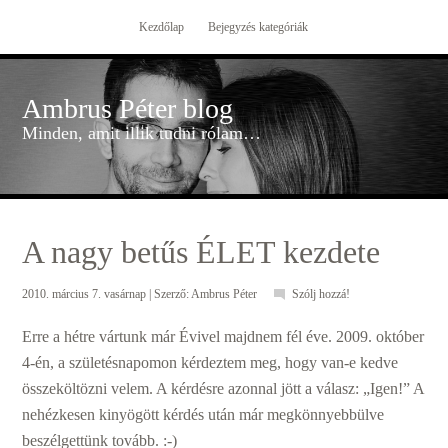
Kezdőlap
Bejegyzés kategóriák
Ambrus Péter blog
Minden, amit illik tudni rólam…
A nagy betűs ÉLET kezdete
2010. március 7. vasárnap
| Szerző:
Ambrus Péter
Szólj hozzá!
Erre a hétre vártunk már Évivel majdnem fél éve. 2009. október
4-én, a születésnapomon kérdeztem meg, hogy van-e kedve
összeköltözni velem. A kérdésre azonnal jött a válasz: „Igen!” A
nehézkesen kinyögött kérdés után már megkönnyebbülve
beszélgettünk tovább. :-)