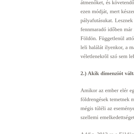
átmenőket, és követendő 
ezen módját, mert késze
pályafutásukat. Lesznek 
fennmaradó időben már n
Földön. Függetlenül attó
leli halálát ilyenkor, a
véletlenekrõl szó sem le
2.) Akik dimenziót vá
Amikor az ember elér egy 
földrengések temetnek m
mégis túléli az eseménye
szellemi emelkedettséget