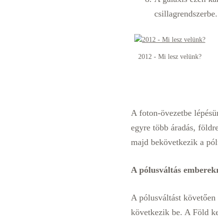
csillagrendszerbe.
2012 - Mi lesz velünk?
A foton-övezetbe lépésü
egyre több áradás, földr
majd bekövetkezik a pól
A pólusváltás emberekr
A pólusváltást követően
következik be. A Föld ke