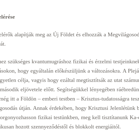
elérése
 elérők alapítják meg az Új Földet és elhozzák a Megvilágoso
át.
hez szükséges kvantumugráshoz fizikai és érzelmi testjeinknek 
sokon, hogy egyáltalán előkészüljünk a változásokra. A Plej
yetlen célja, vagyis hogy ezáltal megtisztítsák az utat szám
 második eljövetele előtt. Segítségükkel lényegében ráébredü
még itt a Földön – emberi testben – Krisztus-tudatosságra tes
gosodás útján. Annak érdekében, hogy Krisztusi Jelenlétünk 
orgonyozhasson fizikai testünkben, meg kell tisztítanunk Ka-
kusan hozott szennyeződéstől és blokkolt energiáitól.