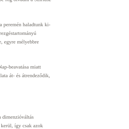
 a peremén haladtunk ki-
 rezgéstartományú
e, egyre mélyebbre
Nap-beavatása miatt
ata át- és átrendeződik,
n dimenzióváltás
 kerül, így csak azok