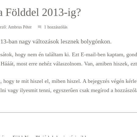
a Földdel 2013-ig?
erző:
Ambrus Péter
1 hozzászólás
013-ban nagy változások lesznek bolygónkon.
ssátok, hogy nem én találtam ki. Ezt E-mail-ben kaptam, go
 Hááát, most erre nehéz válaszolnom. Van, amiben hiszek, ez
hogy te mit hiszel el, miben hiszel. A bejegyzés végén kérlek
lni vagy ilyesmit tenni, egyszerűen csak megírod a hozzászólá