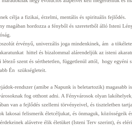
 maradóknak négy evolúciós alapelvet kell megérteniük és m
ek célja a fizikai, érzelmi, mentális és spirituális fejlődés.
y magában hordozza a fényből és szeretetből álló Isteni Lén
jóság.
bszolút érvényű, univerzális joga mindenkinek, ám a tökélet
 akaratunkat hittel és bizalommal alárendeljük az isteni akarat
 létező szent és sérthetetlen, függetlenül attól, hogy egyéni 
abb Én szükségleteit.
ejádok-rendszer (amibe a Napunk is beletartozik) magasabb isk
városoknak fog otthont adni. A Fényvárosok olyan lakóhelyek
ában van a fejlődés szellemi törvényeivel, és tiszteletben tart
k lakosai felismerik életcéljukat, és önmaguk, közösségeik és
rdekeinek alávetve élik életüket (Isteni Terv szerint), és elér