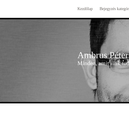
Kezdőlap
Bejegyzés kategór
Ambrus Péter
Minden, amit illik t