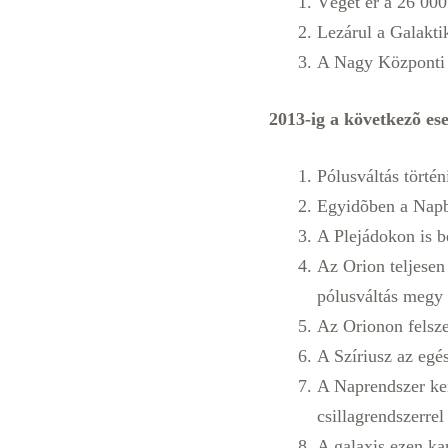
Véget ér a 26 000
Lezárul a Galakti
A Nagy Központi N
2013-ig a következõ es
Pólusváltás törté
Egyidõben a Napba
A Plejádokon is b
Az Orion teljesen 
pólusváltás megy
Az Orionon felsze
A Szíriusz az egé
A Naprendszer ker
csillagrendszerrel
A galaxis ezen kar