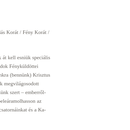
dás Korát / Fény Korát /
át kell esniük speciális
ádok Fényküldöttei
unkra (bennünk) Krisztus
nk megvilágosodott
zünk szert – emberről-
beleáramolhasson az
csatornáinkat és a Ka-