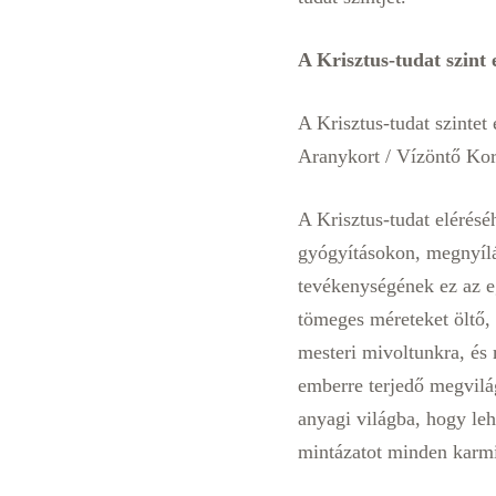
A Krisztus-tudat szint 
A Krisztus-tudat szintet
Aranykort / Vízöntő Kor
A Krisztus-tudat elérésé
gyógyításokon, megnyílá
tevékenységének ez az eg
tömeges méreteket öltő,
mesteri mivoltunkra, és 
emberre terjedő megvilá
anyagi világba, hogy leh
mintázatot minden karmi