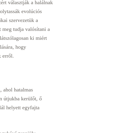
ért választják a halálnak
olytassák evolúciós
ikai szervezetük a
 meg tudja valósítani a
látszólagosan ki miért
ulására, hogy
 erről.
n, ahol hatalmas
 útjukba kerülőt, ő
l helyett egyfajta