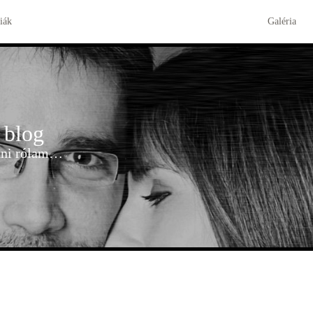
iák
Galéria
 blog
udni rólam…