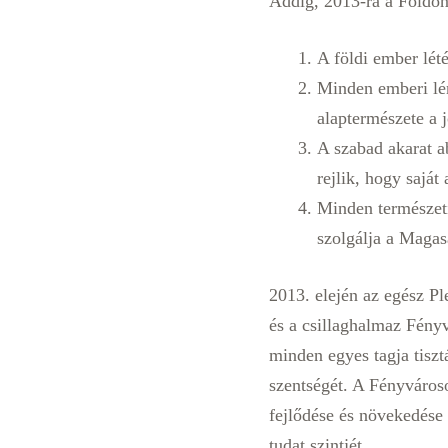
Addig, 2013-ra a Földön
A földi ember létén
Minden emberi lén
alaptermészete a 
A szabad akarat a
rejlik, hogy saját
Minden természeti
szolgálja a Magas
2013. elején az egész Pl
és a csillaghalmaz Fény
minden egyes tagja tiszt
szentségét. A Fényvároso
fejlődése és növekedése é
tudat szintjét.