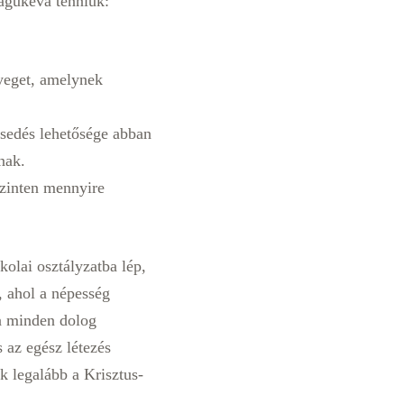
agukévá tenniük:
yeget, amelynek
esedés lehetősége abban
nak.
szinten mennyire
olai osztályzatba lép,
, ahol a népesség
ja minden dolog
 az egész létezés
ik legalább a Krisztus-