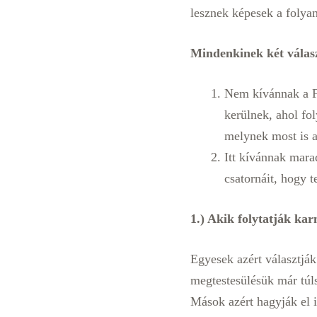
lesznek képesek a folyama
Mindenkinek két válasz
Nem kívánnak a Fö
kerülnek, ahol fo
melynek most is a
Itt kívánnak mara
csatornáit, hogy 
1.) Akik folytatják ka
Egyesek azért választják
megtestesülésük már túls
Mások azért hagyják el i