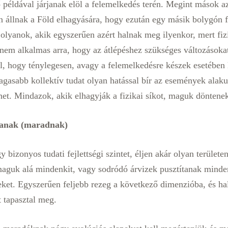
példával járjanak elöl a felemelkedés terén. Megint mások az
n állnak a Föld elhagyására, hogy ezután egy másik bolygón f
olyanok, akik egyszerűen azért halnak meg ilyenkor, mert fiz
em alkalmas arra, hogy az átlépéshez szükséges változásokat
l, hogy ténylegesen, avagy a felemelkedésre készek esetében 
 magasabb kollektív tudat olyan hatással bír az események alak
het. Mindazok, akik elhagyják a fizikai síkot, maguk döntenek
ltanak (maradnak)
bizonyos tudati fejlettségi szintet, éljen akár olyan területe
aguk alá mindenkit, vagy sodródó árvizek pusztítanak minden
ket. Egyszerűen feljebb rezeg a következő dimenzióba, és halá
 tapasztal meg.