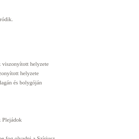
ródik.
 viszonyított helyzete
zonyított helyzete
llagán és bolygóján
z Plejádok
be fog olvadni a Szíriusz