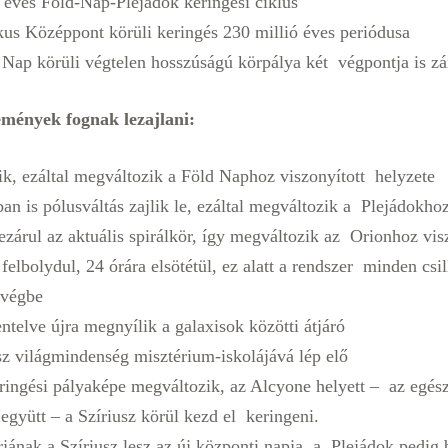
 éves Föld-Nap-Plejádok keringési ciklus
kus Középpont körüli keringés 230 millió éves periódusa
ap körüli végtelen hosszúságú körpálya két végpontja is zá
emények fognak lezajlani:
nik, ezáltal megváltozik a Föld Naphoz viszonyított helyzete
n is pólusváltás zajlik le, ezáltal megváltozik a Plejádokhoz
ezárul az aktuális spirálkör, így megváltozik az Orionhoz vis
felbolydul, 24 órára elsötétül, ez alatt a rendszer minden csi
 végbe
ntelve újra megnyílik a galaxisok közötti átjáró
sz világmindenség misztérium-iskolájává lép elő
ingési pályaképe megváltozik, az Alcyone helyett – az egés
 együtt – a Szíriusz körül kezd el keringeni.
jának a Szíriusz lesz az új központi napja, a Plejádok pedig 