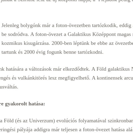
Jelenleg bolygónk már a foton-övezetben tartózkodik, eddig
be sodródva. A foton-övezet a Galaktikus Középpont magas
kozmikus kisugárzása. 2000-ben léptünk be ebbe az övezetb
tartunk és 2000 évig fogunk benne tartózkodni.
nk hatására a változások már elkezdődtek. A Föld galaktikus 
engés és vulkánkitörés lesz megfigyelhető. A kontinensek arcul
usváltás.
e gyakorolt hatása:
 a Föld (és az Univerzum) evolúciós folyamatával szinkronba
ringési pályája addigra már teljesen a foton-övezet hatása alá