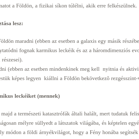
tot a Földön, a fizikai síkon túlélni, akik erre felkészülnek.
tása lesz:
ldön maradni (ebben az esetben a galaxis egy másik részébe
lytatódni fognak karmikus leckéik és az a háromdimenziós evo
 részesei).
dni (ebben az esetben mindenkinek meg kell nyitnia és aktivi
testük képes legyen kiállni a Földön bekövetkezõ rezgésszint-v
rmikus leckéiket (mennek)
 majd a természeti katasztrófák általi halált, mert tudatuk fel
ágosan mélyre süllyedt a látszatok világába, és képtelen egy
ly módon a földi árnyékvilágot, hogy a Fény honába segítsék 