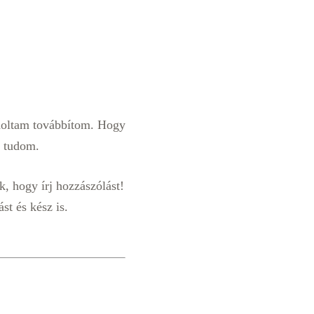
ndoltam továbbítom. Hogy
t tudom.
, hogy írj hozzászólást!
st és kész is.