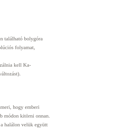
n található bolygóra
lúciós folyamat,
zálnia kell Ka-
áltozást).
ismeri, hogy emberi
éb módon kitörni onnan.
a halálon velük együtt