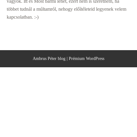
vagyok. Itt és Most bármi lehet, ezért nem is szeretném, ha
többet tudnál a múltamról, nehogy előítéleteid legyenek velem
kapcsolatban. :-)
Ambrus Péter blog
|
Prémium WordPress