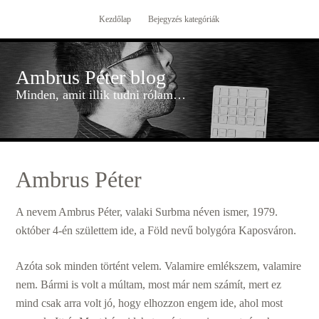
Kezdőlap
Bejegyzés kategóriák
Ambrus Péter blog
Minden, amit illik tudni rólam…
Ambrus Péter
A nevem Ambrus Péter, valaki Surbma néven ismer, 1979.
október 4-én születtem ide, a Föld nevű bolygóra Kaposváron.
Azóta sok minden történt velem. Valamire emlékszem, valamire
nem. Bármi is volt a múltam, most már nem számít, mert ez
mind csak arra volt jó, hogy elhozzon engem ide, ahol most